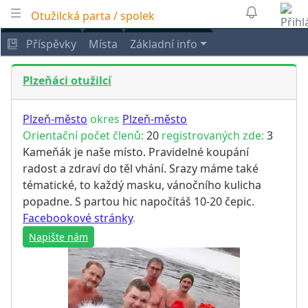
Otužilcká parta / spolek
Příspěvky
Místa
Základní info
Plzeňáci otužilcí
Plzeň-město
okres
Plzeň-město
Orientační počet členů:
20
registrovaných zde:
3
Kameňák je naše místo. Pravidelné koupání
radost a zdraví do těl vhání. Srazy máme také
tématické, to každý masku, vánočního kulicha
popadne. S partou hic napočítáš 10-20 čepic.
Facebookové stránky
.
Napište nám