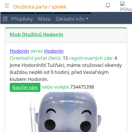
Otužilcká parta / spolek
Příspěvky
Místa
Základní info
Klub Otužilců Hodonín
Hodonín
okres
Hodonín
Orientační počet členů:
15
registrovaných zde:
4
Jsme Hodonínští Tučňáci, máme otužovací víkendy
(každou neděli od 9 hodin), před Veslařským
klubem Hodonín.
nebo volejte
734475398
Napište nám