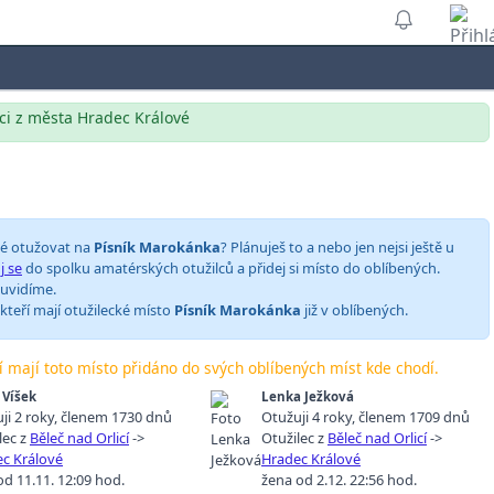
lci z města Hradec Králové
ké otužovat na
Písník Marokánka
? Plánuješ to a nebo jen nejsi ještě u
j se
do spolku amatérských otužilců a přidej si místo do oblíbených.
 uvidíme.
 kteří mají otužilecké místo
Písník Marokánka
již v oblíbených.
ří mají toto místo přidáno do svých oblíbených míst kde chodí.
 Víšek
Lenka Ježková
ji 2 roky
,
členem 1730 dnů
Otužuji 4 roky
,
členem 1709 dnů
lec z
Běleč nad Orlicí
->
Otužilec z
Běleč nad Orlicí
->
c Králové
Hradec Králové
d 11.11. 12:09 hod.
žena od 2.12. 22:56 hod.