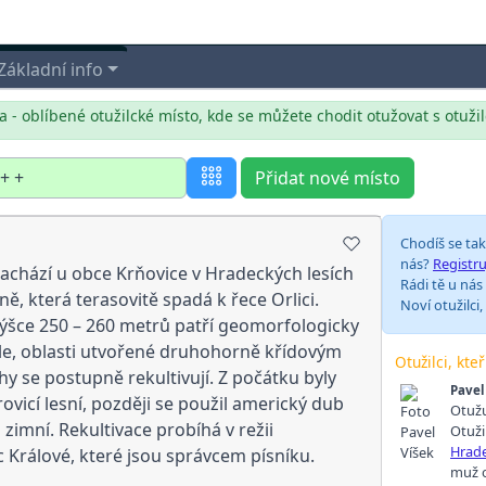
Základní info
 - oblíbené otužilcké místo, kde se můžete chodit otužovat s otuži
Přidat nové místo
Chodíš se ta
nás?
Registru
achází u obce Krňovice v Hradeckých lesích
Rádi tě u nás
ě, která terasovitě spadá k řece Orlici.
Noví otužilci,
ýšce 250 – 260 metrů patří geomorfologicky
le, oblasti utvořené druhohorně křídovým
Otužilci, kte
 se postupně rekultivují. Z počátku byly
Pavel
ovicí lesní, později se použil americký dub
Otužu
zimní. Rekultivace probíhá v režii
Otuži
Hrade
 Králové, které jsou správcem písníku.
muž o