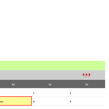
Pá
So
Ne
1
2
nes
8
9