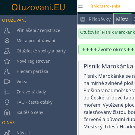
Písník Marokánka
Příspěvky
Místa
OTUŽOVÁNÍ
Přihlášení / registrace
Otužování Písník Marokánka
Místa pro otužování
Otužilecké spolky a party
Nově registrovaní
Písník Marokánka
Hledám parťáka
Písník Marokánka se n
Videa
na mírně zvlněné plošin
Plošina v nadmořské v
Zdravé základy
do České křídové tabu
FAQ - časté otázky
mořem. Vytěžené plochy
zalesňovány čistou bor
Soutěž o ceny
červený a původní dub 
O NÁS
Městských lesů Hradec
Náš cíl