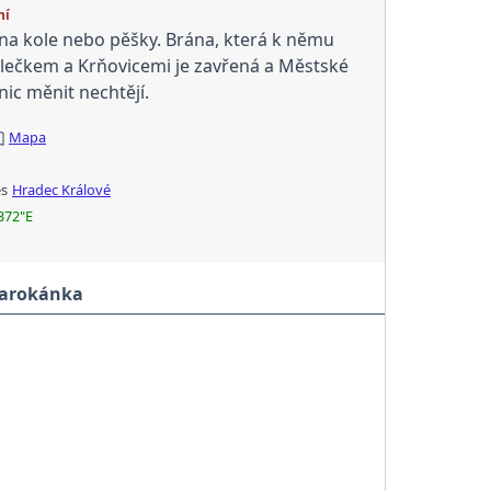
ní
 na kole nebo pěšky. Brána, která k němu
ělečkem a Krňovicemi je zavřená a Městské
ic měnit nechtějí.
Mapa
es
Hradec Králové
372"E
Marokánka