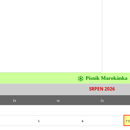
Písník Marokánka
SRPEN 2026
Út
St
Čt
5
6
7
D