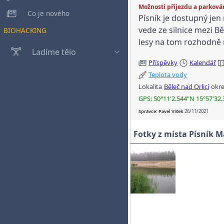
Možnosti příjezdu a parková
Co je nového
Písník je dostupný jen
vede ze silnice mezi B
BIOHACKING
lesy na tom rozhodně n
Ladíme tělo
Příspěvky
Kalendář
Teplota vody
Lokalita
Běleč nad Orlicí
okr
GPS: 50°11'2.544"N 15°57'32.
Správce: Pavel Víšek
26/11/2021
Fotky z místa Písník 