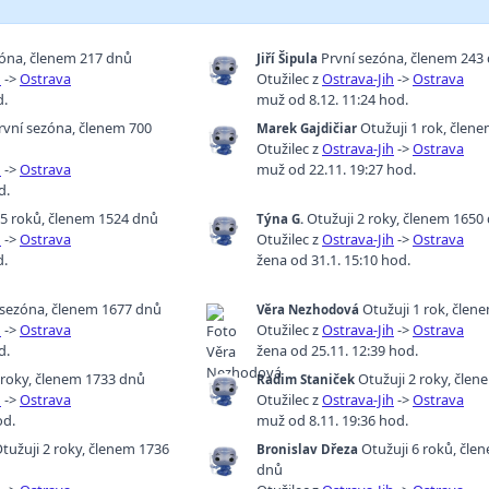
zóna
,
členem 217 dnů
První sezóna
,
členem 243
Jiří Šipula
h
->
Ostrava
Otužilec z
Ostrava-Jih
->
Ostrava
d.
muž od 8.12. 11:24 hod.
rvní sezóna
,
členem 700
Otužuji 1 rok
,
člene
Marek Gajdičiar
Otužilec z
Ostrava-Jih
->
Ostrava
h
->
Ostrava
muž od 22.11. 19:27 hod.
d.
 5 roků
,
členem 1524 dnů
Otužuji 2 roky
,
členem 1650
Týna G.
h
->
Ostrava
Otužilec z
Ostrava-Jih
->
Ostrava
d.
žena od 31.1. 15:10 hod.
 sezóna
,
členem 1677 dnů
Otužuji 1 rok
,
člene
Věra Nezhodová
h
->
Ostrava
Otužilec z
Ostrava-Jih
->
Ostrava
d.
žena od 25.11. 12:39 hod.
 roky
,
členem 1733 dnů
Otužuji 2 roky
,
člen
Radim Staniček
h
->
Ostrava
Otužilec z
Ostrava-Jih
->
Ostrava
od.
muž od 8.11. 19:36 hod.
tužuji 2 roky
,
členem 1736
Otužuji 6 roků
,
člen
Bronislav Dřeza
dnů