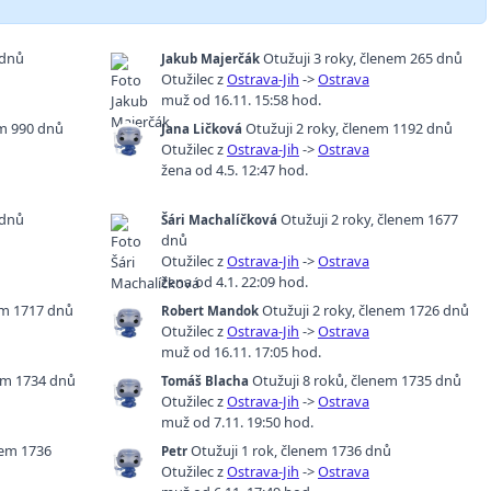
 dnů
Otužuji 3 roky
,
členem 265 dnů
Jakub Majerčák
Otužilec z
Ostrava-Jih
->
Ostrava
muž od 16.11. 15:58 hod.
m 990 dnů
Otužuji 2 roky
,
členem 1192 dnů
Jana Ličková
Otužilec z
Ostrava-Jih
->
Ostrava
žena od 4.5. 12:47 hod.
 dnů
Otužuji 2 roky
,
členem 1677
Šári Machalíčková
dnů
Otužilec z
Ostrava-Jih
->
Ostrava
žena od 4.1. 22:09 hod.
m 1717 dnů
Otužuji 2 roky
,
členem 1726 dnů
Robert Mandok
Otužilec z
Ostrava-Jih
->
Ostrava
muž od 16.11. 17:05 hod.
em 1734 dnů
Otužuji 8 roků
,
členem 1735 dnů
Tomáš Blacha
Otužilec z
Ostrava-Jih
->
Ostrava
muž od 7.11. 19:50 hod.
em 1736
Otužuji 1 rok
,
členem 1736 dnů
Petr
Otužilec z
Ostrava-Jih
->
Ostrava