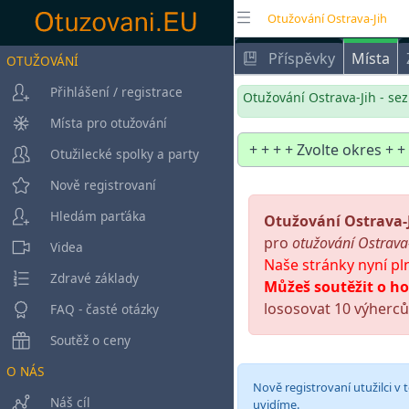
Otužování Ostrava-Jih
Příspěvky
Místa
OTUŽOVÁNÍ
Přihlášení / registrace
Otužování Ostrava-Jih - sez
Místa pro otužování
Otužilecké spolky a party
Nově registrovaní
Hledám parťáka
Otužování Ostrava-
pro
otužování Ostrava-
Videa
Naše stránky nyní pl
Zdravé základy
Můžeš soutěžit o ho
lososovat 10 výherců 
FAQ - časté otázky
Soutěž o ceny
O NÁS
Nově registrovaní utužilci v t
Náš cíl
uvidíme.