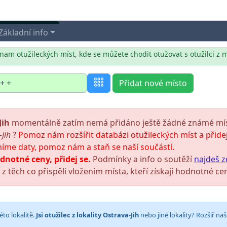
Základní info
nam otužileckých míst, kde se můžete chodit otužovat s otužilci z 
Přidat nové místo
Jih
momentálně zatím nemá přidáno ještě žádné známé místo
Jih
?
Pomoz nám rozšířit databázi otužileckých míst a přidej
níme daty, pomoz nám a staň se naší součástí.
dnotné ceny, přidej se.
Podmínky a info o soutěží
najdeš z
z těch co přispěli vložením místa, kteří získají hodnotné cen
éto lokalitě.
Jsi otužilec z lokality Ostrava-Jih
nebo jiné lokality? Rozšiř na