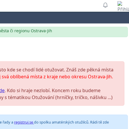
města či regionu Ostrava-Jih
 kde se chodí lidé otužovat. Znáš zde pěkná místa
 svá oblíbená místa z kraje nebo okresu Ostrava-Jih.
de
. Kdo si hraje nezlobí. Koncem roku budeme
y s tématikou Otužování (hrníčky, tričko, nášivku ...)
še řady a
registruj se
do spolku amatérských otužilců. Rádi tě zde