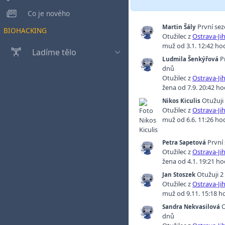
Co je nového
První se
Martin Šály
BIOHACKING
Otužilec z
Ostrava-Ji
muž od 3.1. 12:42 ho
Ladíme tělo
P
Ludmila Šenkýřová
dnů
Otužilec z
Ostrava-Ji
žena od 7.9. 20:42 ho
Otužuji
Nikos Kiculis
Otužilec z
Ostrava-Ji
muž od 6.6. 11:26 ho
První
Petra Sapetová
Otužilec z
Ostrava-Ji
žena od 4.1. 19:21 ho
Otužuji 2
Jan Stoszek
Otužilec z
Ostrava-Ji
muž od 9.11. 15:18 h
O
Sandra Nekvasilová
dnů