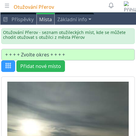
Otužování Přerov
Příspěvky
Místa
Základní info
Otužování Přerov - seznam otužileckých míst, kde se můžete
chodit otužovat s otužilci z města Přerov
Přidat nové místo