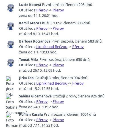
První sezóna
,
členem 205 dnů
Lucie Kocová
Otužilec z
Přerov
->
Přerov
žena od 14.1. 20:21 hod.
Otužuji 1 rok
,
členem 303 dnů
Kamil Graca
Otužilec z
Přerov
->
Přerov
muž od 8.10. 16:47 hod.
První sezóna
,
členem 583 dnů
Barbora Kociánová
Otužilec z
Lipník nad Bečvou
->
Přerov
žena od 1.1. 13:33 hod.
První sezóna
,
členem 650 dnů
Tomáš Miks
Otužilec z
Přerov
->
Přerov
muž od 26.10. 12:09 hod.
Otužuji 3 roky
,
členem 904 dnů
Jirka Tobi
Otužilec z
Lipník nad Bečvou
->
Přerov
muž od 15.2. 12:55 hod.
Otužuji 2 roky
,
členem 926 dnů
Sabina Glosmanová
Otužilec z
Přerov
->
Přerov
žena od 24.1. 13:12 hod.
První sezóna
,
členem 1004 dnů
Roman Kasala
Otužilec z
Přerov
->
Přerov
muž od 7.11. 14:22 hod.