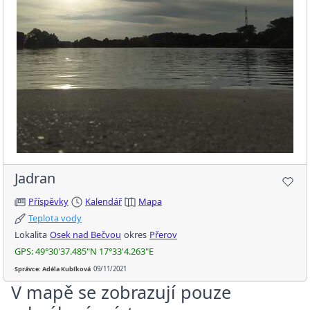
Jadran
Příspěvky
Kalendář
Mapa
Teplota vody
Lokalita
Osek nad Bečvou
okres
Přerov
GPS: 49°30'37.485"N 17°33'4.263"E
Správce: Adéla Kubíková
09/11/2021
V mapě se zobrazují pouze