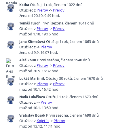
Otužuji 1 rok
,
členem 1022 dnů
Katka
Otužilec z
Přerov
->
Přerov
žena od 20.10. 9:49 hod.
První sezóna
,
členem 1041 dnů
Tomáš Turoň
Otužilec z
Přerov
->
Přerov
muž od 1.10. 19:16 hod.
Otužuji 1 rok
,
členem 1063 dnů
Jana Klimešová
Otužilec z
->
Přerov
žena od 9.9. 16:07 hod.
První sezóna
,
členem 1540 dnů
Aleš Roun
Otužilec z
Přerov
->
Přerov
muž od 20.5. 16:32 hod.
Otužuji 30 roků
,
členem 1670 dnů
Lukáš Martiník
Otužilec z
Přerov
->
Přerov
muž od 10.1. 16:42 hod.
Otužuji 1 rok
,
členem 1670 dnů
Naďa Lukášova
Otužilec z
->
Přerov
muž od 10.1. 13:50 hod.
První sezóna
,
členem 1698 dnů
Vratislav Bosák
Otužilec z
Kojetín
->
Přerov
muž od 13.12. 11:41 hod.