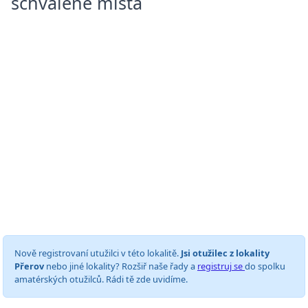
schválené místa
Nově registrovaní utužilci v této lokalitě.
Jsi otužilec z lokality
Přerov
nebo jiné lokality? Rozšiř naše řady a
registruj se
do spolku
amatérských otužilců. Rádi tě zde uvidíme.