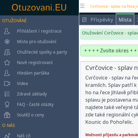
Cvrčovice - splav na řece J
Příspěvky
Místa
OTUŽOVÁNÍ
Přihlášení / registrace
Otužování Cvrčovice - splav
Místa pro otužování
Otužilecké spolky a party
Nově registrovaní
Cvrčovice - splav n
Hledám parťáka
Cvrčovice - splav na ř
Videa
kramlích. Splav patří 
ho na řece Jihlavě při
Zdravé základy
splavu je postavena ma
FAQ - časté otázky
najdete také veřejné t
zde také regionální cy
Soutěž o ceny
Kounic do Pohořelic.
O NÁS
Možnosti příjezdu a parková
Náš cíl