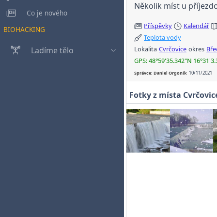
Několik míst u příjezd
Co je nového
Příspěvky
Kalendář
BIOHACKING
Teplota vody
Lokalita
Cvrčovice
okres
Bře
Ladíme tělo
GPS: 48°59'35.342"N 16°31'3.
Správce: Daniel Orgoník
10/11/2021
Fotky z místa Cvrčovice