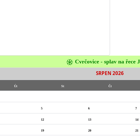
Cvrčovice - splav na řece J
SRPEN 2026
Út
St
Čt
5
6
7
12
13
14
19
20
21