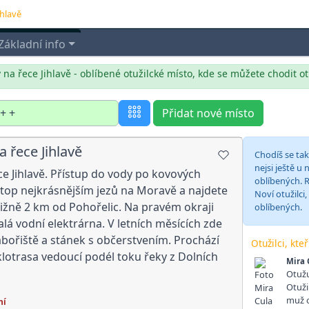
ihlavě
Základní info
 na řece Jihlavě - oblíbené otužilcké místo, kde se můžete chodit ot
Přidat nové místo
a řece Jihlavě
Chodíš se ta
nejsi ještě u
ece Jihlavě. Přístup do vody po kovových
oblíbených. R
k top nejkrásnějším jezů na Moravě a najdete
Noví otužilci,
bližně 2 km od Pohořelic. Na pravém okraji
oblíbených.
lá vodní elektrárna. V letních měsících zde
ábořiště a stánek s občerstvením. Prochází
Otužilci, kte
klotrasa vedoucí podél toku řeky z Dolních
Mira 
Otužu
Otuži
muž o
ní