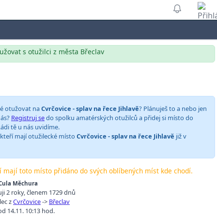
užovat s otužilci z města Břeclav
ké otužovat na
Cvrčovice - splav na řece Jihlavě
? Plánuješ to a nebo jen
 nás?
Registruj se
do spolku amatérských otužilců a přidej si místo do
ádi tě u nás uvidíme.
 kteří mají otužilecké místo
Cvrčovice - splav na řece Jihlavě
již v
ří mají toto místo přidáno do svých oblíbených míst kde chodí.
Cula Měchura
ji 2 roky
,
členem 1729 dnů
lec z
Cvrčovice
->
Břeclav
d 14.11. 10:13 hod.